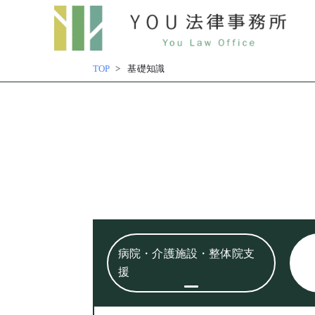
内
容
TOP
基礎知識
を
ス
キッ
プ
病院・介護施設・整体院支
援