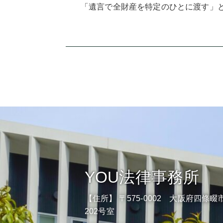
「遺言で全財産を特定のひとに渡す」と
YOU法律事務所
【住所】 〒575-0002 大阪府四條畷市
202号室