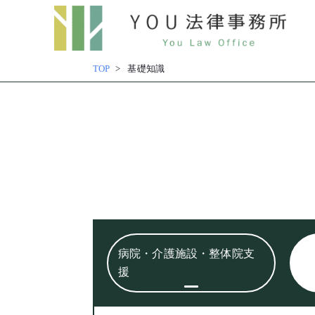
内
容
TOP
基礎知識
を
ス
キッ
プ
病院・介護施設・整体院支
援