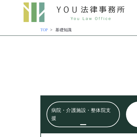
内
容
TOP
基礎知識
を
ス
キッ
プ
病院・介護施設・整体院支
援