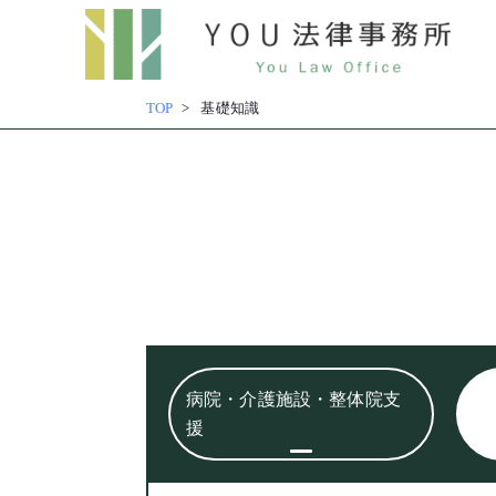
内
容
TOP
基礎知識
を
ス
キッ
プ
病院・介護施設・整体院支
援