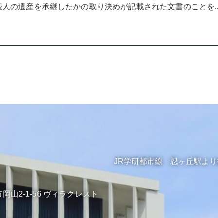
人の遺産を承継したかの取り決めが記載された文書のことを..
JR学研都市線 忍ヶ丘駅よ
岡山2-1-56 ヴィラクレスト